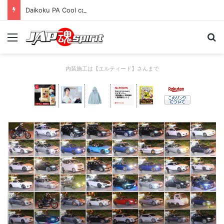
Daikoku PA Cool car report 2023/04/28 C
Menu
Se
内装施工は【エルティード】さんまで