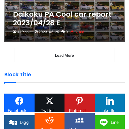
Daikoku PA Cool car report
2023/04/28 E
JAP spirit
2023-06-25
0
3,368
Load More
Block Title
Facebook
Twitter
Pinterest
LinkedIn
Digg
Line