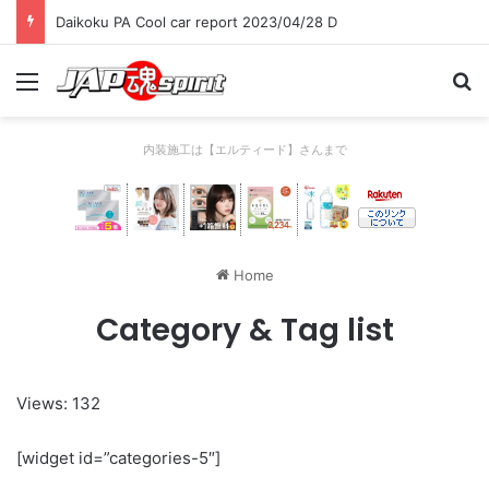
Daikoku PA Cool car report 2023/04/28 D
Menu
Se
内装施工は【エルティード】さんまで
Home
Category & Tag list
Views: 132
[widget id=”categories-5″]