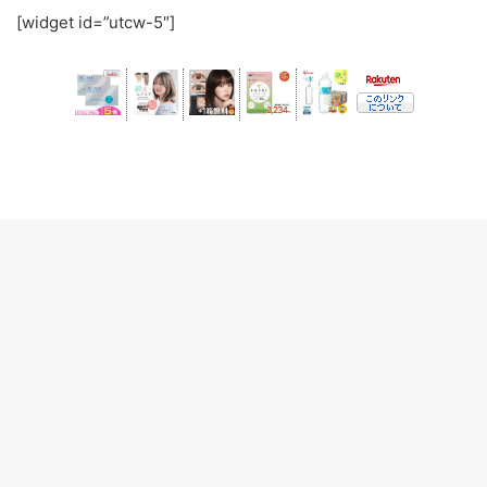
[widget id=”utcw-5″]