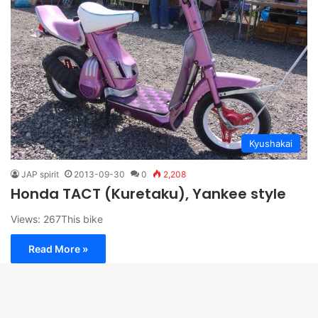
Kyushakai
JAP spirit
2013-09-30
0
2,208
Honda TACT (Kuretaku), Yankee style
Views: 267This bike
Read More »