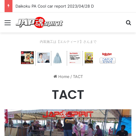
Daikoku PA Cool car report 2023/04/28 D
Menu
Se
内装施工は【エルティード】さんまで
Home
/
TACT
TACT