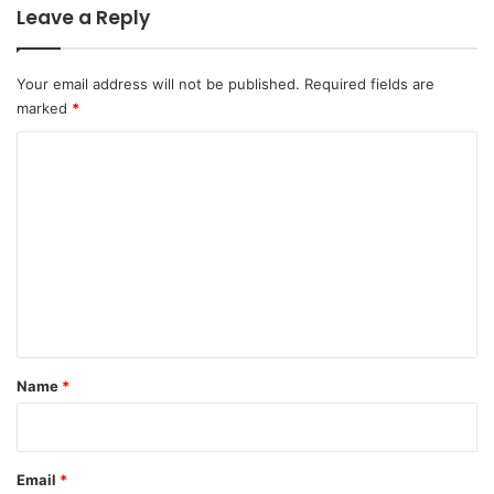
Leave a Reply
Your email address will not be published.
Required fields are
marked
*
C
o
m
m
e
n
t
*
Name
*
Email
*