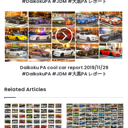
黒
#DaikokuPA #JDM #大黒PA レポート
PA
レ
Daikoku
ポ
PA
ー
cool
ト
car
report
2019/11/29
#DaikokuPA
#JDM
#
Daikoku PA cool car report 2019/11/29
大
黒
#DaikokuPA #JDM #大黒PA レポート
PA
レ
Related Articles
ポ
ー
ト