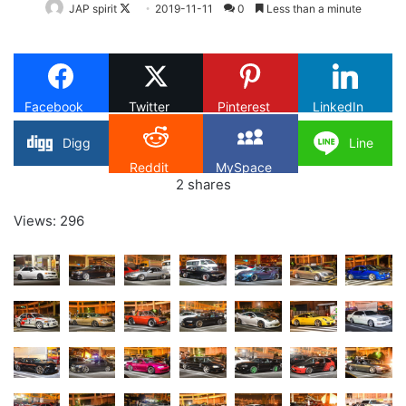
Follow
JAP spirit
2019-11-11
0
Less than a minute
on
X
Facebook
Twitter
Pinterest
LinkedIn
Digg
Line
Reddit
MySpace
2
shares
Views: 296