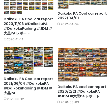
Daikoku PA Cool car report
2022/04/01
Daikoku PA Cool car report
2020/11/06 #DaikokuPA
2022-04-04
#DaikokuParking #JDM #
大黒PA レポート
2020-11-11
Daikoku PA Cool car report
2021/06/04 #DaikokuPA
Daikoku PA cool car report
#DaikokuParking #JDM #
2020/2/21 #DaikokuPA
大黒PA
#JDM #大黒PA レポート
2021-06-12
2020-03-03