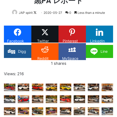
黒PA レポート
Follow
JAP spirit
2020-05-27
0
Less than a minute
on
X
Facebook
Twitter
Pinterest
LinkedIn
Digg
Line
Reddit
MySpace
1
shares
Views: 216