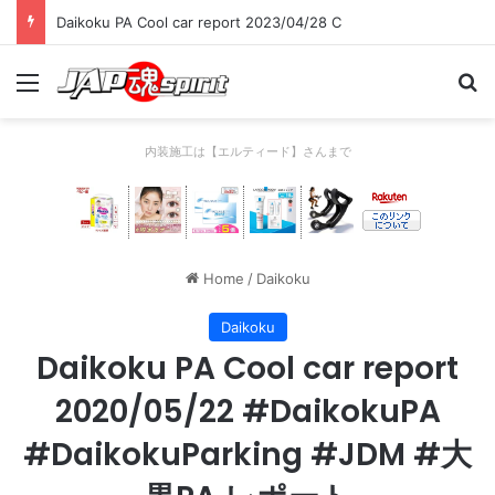
Daikoku PA Cool car report 2023/04/28 C
Menu
Se
内装施工は【エルティード】さんまで
Home
/
Daikoku
Daikoku
Daikoku PA Cool car report
2020/05/22 #DaikokuPA
#DaikokuParking #JDM #大