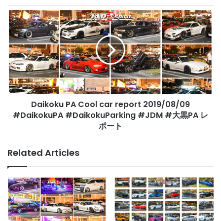
レ
Daikoku
ポ
PA
ー
Cool
ト
car
report
2019/08/09
#DaikokuPA
#DaikokuParking
#JDM
Daikoku PA Cool car report 2019/08/09
#
大
#DaikokuPA #DaikokuParking #JDM #大黒PA レ
黒
ポート
PA
レ
Related Articles
ポ
ー
ト