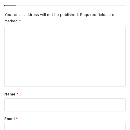
Your email address will not be published.
Required fields are
marked
*
C
o
m
m
e
n
t
*
Name
*
Email
*