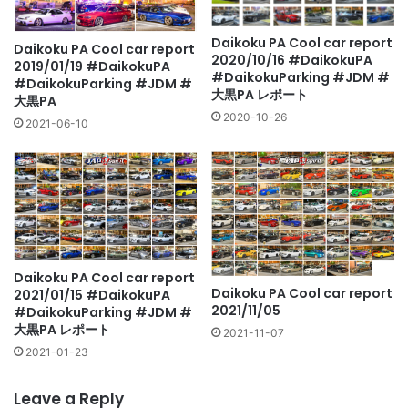
Daikoku PA Cool car report
Daikoku PA Cool car report
2020/10/16 #DaikokuPA
2019/01/19 #DaikokuPA
#DaikokuParking #JDM #
#DaikokuParking #JDM #
大黒PA レポート
大黒PA
2020-10-26
2021-06-10
Daikoku PA Cool car report
Daikoku PA Cool car report
2021/01/15 #DaikokuPA
2021/11/05
#DaikokuParking #JDM #
大黒PA レポート
2021-11-07
2021-01-23
Leave a Reply