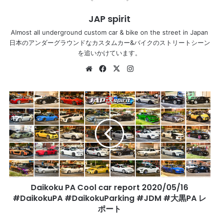
JAP spirit
Almost all underground custom car & bike on the street in Japan
日本のアンダーグラウンドなカスタムカー&バイクのストリートシーン
を追いかけています。
Website
Facebook
X
Instagram
Daikoku
PA
Cool
car
report
2020/05/16
#DaikokuPA
#DaikokuParking
#JDM
Daikoku PA Cool car report 2020/05/16
#
大
#DaikokuPA #DaikokuParking #JDM #大黒PA レ
黒
ポート
PA