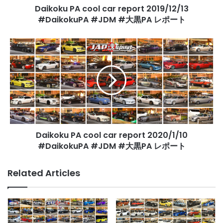
Daikoku PA cool car report 2019/12/13
大
黒
#DaikokuPA #JDM #大黒PA レポート
PA
レ
Daikoku
ポ
PA
ー
cool
ト
car
report
2020/1/10
#DaikokuPA
#JDM
#
Daikoku PA cool car report 2020/1/10
大
黒
#DaikokuPA #JDM #大黒PA レポート
PA
レ
Related Articles
ポ
ー
ト