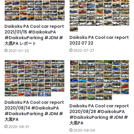
Daikoku PA Cool car report
2021/01/15 #DaikokuPA
Daikoku PA Cool car report
#DaikokuParking #JDM #
2022 07 22
大黒PA レポート
2022-07-27
2021-01-23
Daikoku PA Cool car report
Daikoku PA Cool car report
2020/08/14 #DaikokuPA
2020/08/28 #DaikokuPA
#DaikokuParking #JDM #
#DaikokuParking #JDM #
大黒PA
大黒PA
2020-08-21
2020-09-04