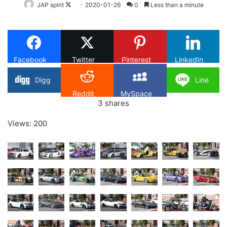
Follow
JAP spirit
2020-01-26
0
Less than a minute
on
X
Facebook
Twitter
Pinterest
LinkedIn
Digg
Line
Reddit
MySpace
3
shares
Views: 200