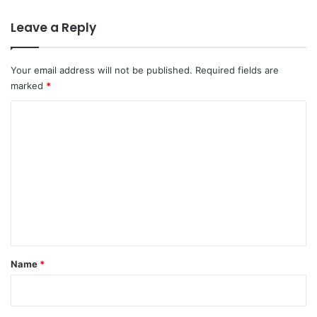
Leave a Reply
Your email address will not be published.
Required fields are
marked
*
C
o
m
m
e
n
t
*
Name
*