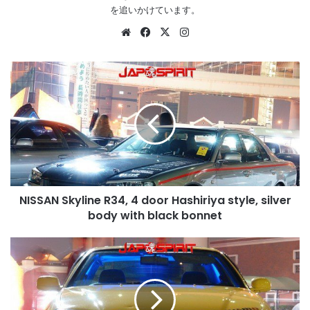
を追いかけています。
Website
Facebook
X
Instagram
NISSAN
Skyline
R34,
4
door
Hashiriya
style,
silver
body
NISSAN Skyline R34, 4 door Hashiriya style, silver
with
black
body with black bonnet
bonnet
NISSAN
Skyline
R34,
spokon
style,