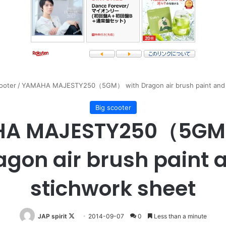
ooter
/
YAMAHA MAJESTY250（5GM） with Dragon air brush paint and 
Big scooter
A MAJESTY250（5GM
agon air brush paint 
stichwork sheet
Follow
JAP spirit
2014-09-07
0
Less than a minute