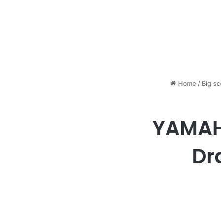
Home
/
Big sc
YAMAH
Dr