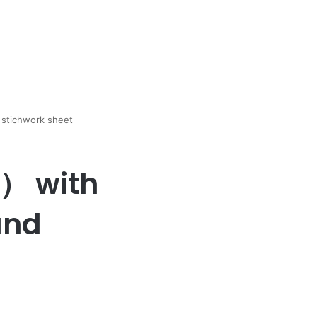
stichwork sheet
） with
and