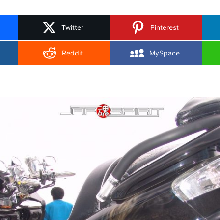
on
X
Twitter
Pinterest
Reddit
MySpace