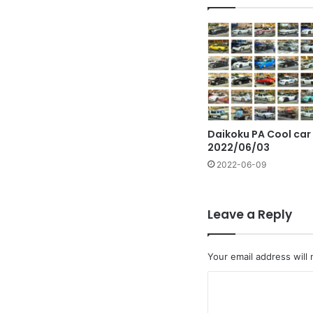
ト
Daikoku PA Cool car
2022/06/03
2022-06-09
Leave a Reply
Your email address will 
C
o