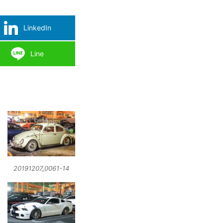
LinkedIn
Line
20191207_0061-14