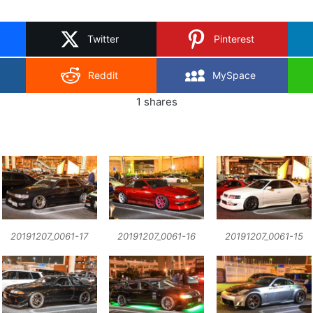
on
X
Twitter
Pinterest
Reddit
MySpace
1
shares
20191207_0061-17
20191207_0061-16
20191207_0061-15