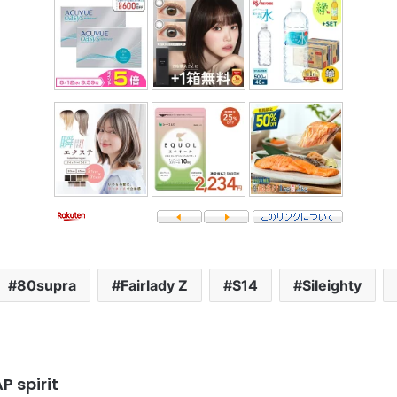
80supra
Fairlady Z
S14
Sileighty
P spirit