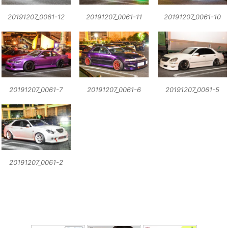
20191207_0061-12
20191207_0061-11
20191207_0061-10
20191207_0061-7
20191207_0061-6
20191207_0061-5
20191207_0061-2