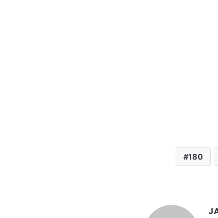
180
JA