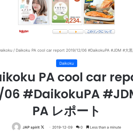
aikoku
/
Daikoku PA cool car report 2019/12/06 #DaikokuPA #JDM 
Daikoku
ikoku PA cool car rep
2/06 #DaikokuPA #
PA レポート
Follow
JAP spirit
2019-12-09
0
Less than a minute