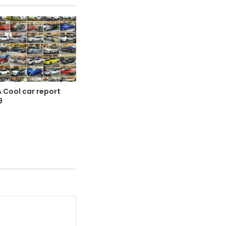
 Cool car report
9
2