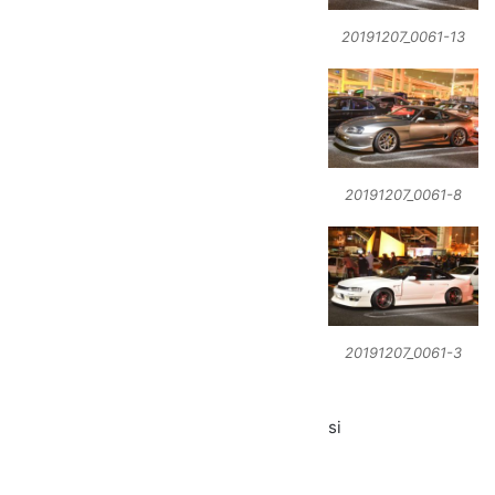
20191207_0061-13
20191207_0061-8
20191207_0061-3
si