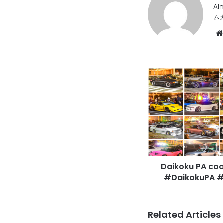
Al
ム
Daikoku
PA
cool
car
report
2019/11/29
#DaikokuPA
#JDM
#
Daikoku PA cool
大
黒
#DaikokuPA
PA
レ
ポ
Related Articles
ー