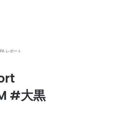
#大黒PA レポート
ort
JDM #大黒