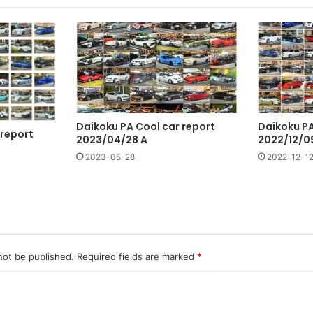
ト
Daikoku PA Cool car report
Daikoku PA
 report
2023/04/28 A
2022/12/0
2023-05-28
2022-12-1
not be published.
Required fields are marked
*