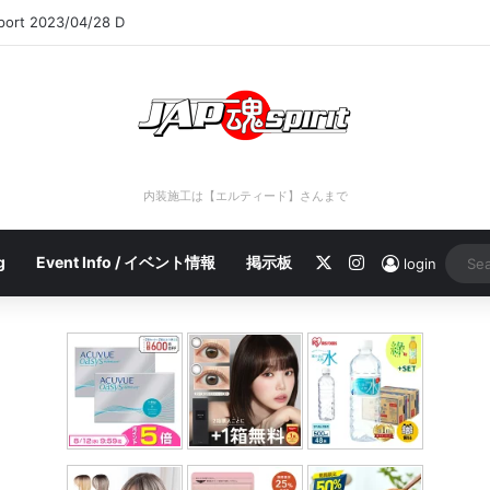
eport 2023/04/28 C
内装施工は【エルティード】さんまで
X
Instagram
g
Event Info / イベント情報
掲示板
login