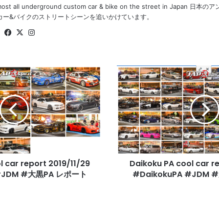
most all underground custom car & bike on the street in Ja
カー&バイクのストリートシーンを追いかけています。
Website
Facebook
X
Instagram
Daikoku
PA
cool
car
report
2019/12/13
#DaikokuPA
#JDM
#
 car report 2019/11/29
Daikoku PA cool car r
大
 #JDM #大黒PA レポート
黒
#DaikokuPA #JDM
PA
レ
ポ
ー