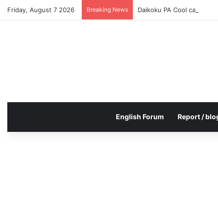
Friday, August 7 2026
Breaking News
Daikoku PA Cool car repo
English Forum
Report / blo