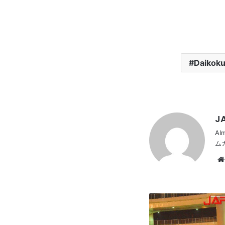
Daikoku
JA
Al
ム
NISSAN
Cedric
Y33