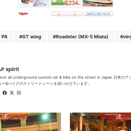
 PA
GT wing
Roadster (MX-5 Miata)
vin
P spirit
most all underground custom car & bike on the street in Ja
カー&バイクのストリートシーンを追いかけています。
Website
Facebook
X
Instagram
TOYOTA
Mark
II