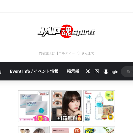
rt 2023/04/28 C
内装施工は【エルティード】さんまで
X
Instagram
g
Event Info / イベント情報
掲示板
login