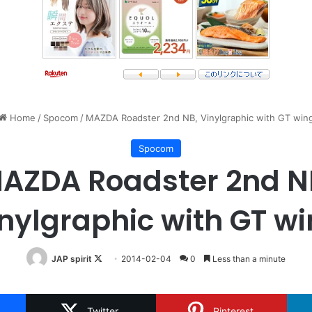
Home
/
Spocom
/
MAZDA Roadster 2nd NB, Vinylgraphic with GT win
Spocom
AZDA Roadster 2nd N
nylgraphic with GT w
Follow
JAP spirit
2014-02-04
0
Less than a minute
on
X
Twitter
Pinterest